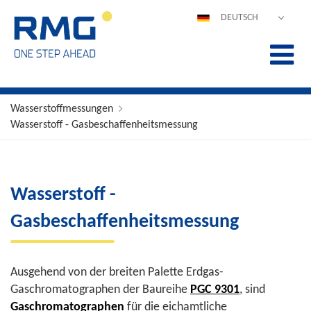
DEUTSCH
ENGLISH
ESPAÑOL
POLSKI
FRANÇAIS
Wasserstoffmessungen
Wasserstoff - Gasbeschaffenheitsmessung
ITALIANO
中文
PORTUGUÊS
Wasserstoff -
Gasbeschaffenheitsmessung
Ausgehend von der breiten Palette Erdgas-
Gaschromatographen der Baureihe
PGC 9301
, sind
Gaschromatographen
für die eichamtliche