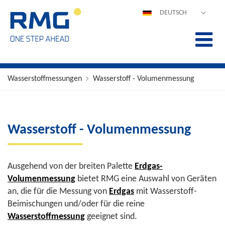
DEUTSCH
ENGLISH
ESPAÑOL
POLSKI
FRANÇAIS
Wasserstoffmessungen
Wasserstoff - Volumenmessung
ITALIANO
中文
PORTUGUÊS
Wasserstoff - Volumenmessung
Ausgehend von der breiten Palette
Erdgas-
Volumenmessung
bietet RMG eine Auswahl von Geräten
an, die für die Messung von
Erdgas
mit Wasserstoff-
Beimischungen und/oder für die reine
Wasserstoffmessung
geeignet sind.