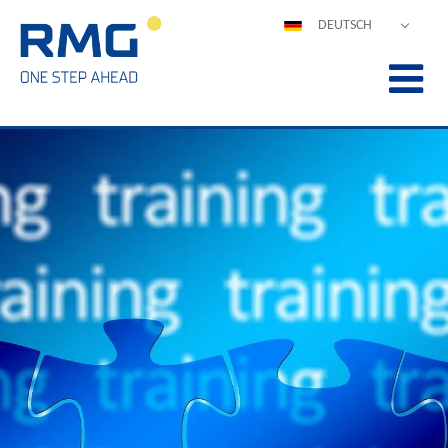
DEUTSCH
ENGLISH
ESPAÑOL
POLSKI
FRANÇAIS
ITALIANO
中文
PORTUGUÊS