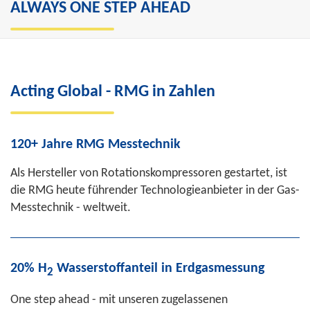
ALWAYS ONE STEP AHEAD
„RMG Messtechnik ist seit Jahrzehnten
zuverlässiger Partner der Gasindustrie. Das
Acting Global - RMG in Zahlen
liegt auch an der Agilität, mit der wir
maßgeschneiderte, innovative Lösungen
120+ Jahre RMG Messtechnik
liefern.“
Als Hersteller von Rotationskompressoren gestartet, ist
Thorsten Dietz
, CEO, RMG Messtechnik
die RMG heute führender Technologieanbieter in der Gas-
Messtechnik - weltweit.
20% H
Wasserstoffanteil in Erdgasmessung
2
One step ahead - mit unseren zugelassenen