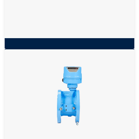
Turbinenrad-Gaszähler
TRZ 03 von RMG
MID zugelassen durch NMI
Langlebig, wartungsarm und robust
Erfüllt oder übertrifft die Anforderungen der DIN/EN
12261
Optional serielle Datenübertragung per Encoder
Horizontale oder vertikale Einbaulage möglich
weitere Informationen