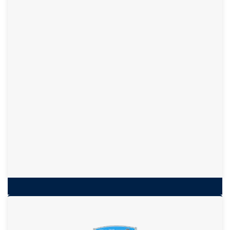
Gas-Volumeter
TRZ 03K von RMG