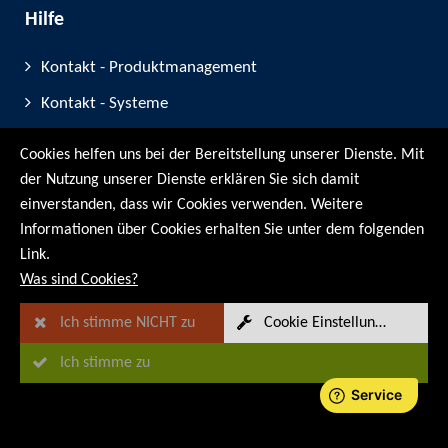
Hilfe
Kontakt - Produktmanagement
Kontakt - Systeme
Servicekontakt
Cookies helfen uns bei der Bereitstellung unserer Dienste. Mit
Vertriebskontakt
der Nutzung unserer Dienste erklären Sie sich damit
einverstanden, dass wir Cookies verwenden. Weitere
Standorte
Informationen über Cookies erhalten Sie unter dem folgenden
Partner
Link.
Was sind Cookies?
Geräte-Registrierung
Messe-Teilnahmen
Ich stimme NICHT zu
Cookie Einstellungen
Ich stimme zu
© RMG Messtechnik GmbH - 2026