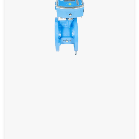
Turbinenrad-Gaszähler in verkürzter Bauform
Sehr gute Reproduzierbarkeit
Langlebig, wartungsarm und robust
Horizontale oder vertikale Einbaulage möglich
Sonderausführungen für korrosive Gase (z.B.
Rohbiogas)
weitere Informationen