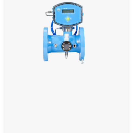
Turbinenrad-Gaszähler mit elektronischem Zählwerk
und integriertem Mengenumwerter
Kurze Bauform
Integrierte Temperatur- und Druckmessung
Installationsaufwand für Druck- und
Temperaturmessung entfällt
Anzeige von Druck, Temperatur, Volumen und
Durchfluss, jeweils im Betriebs- und Normzustand
weitere Informationen