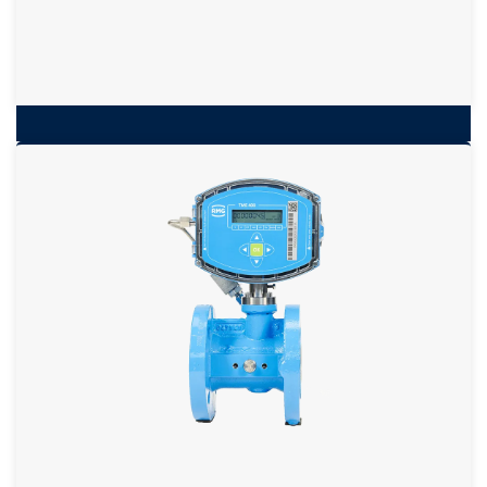
Elektronischer Volumeter
TME 400VM von RMG
Turbinenrad-Gaszähler mit elektronischem Zählwerk
Kurze Bauform
Anzeige von Volumen und Durchfluss
Batteriebetrieb (6 Jahre), externe Versorgung optional
Serielle Schnittstelle (Modbus)
weitere Informationen