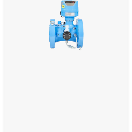
MID zugelassen durch die PTB
6 Direktmesspfade, angeordnet als X in 3 Ebenen
Hohe Strömungsgeschwindigkeit (bis 40 m/s),
Voll gekapselte, robuste und schmutzabweisende
Sensoren aus Titan
weitere Informationen