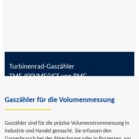
Turbinenrad-Gaszähler
TME 400VMF/VCF von RMG
MID zugelassen durch NMI
Gaszähler für die Volumenmessung
Baulänge 3xDN gemäß DIN/EN 12261
Erfüllt DIN/EN 12405 für Mengenumwerter (VCF)
Integrierte Temperatur- und Druckmessung
Gaszähler sind für die präzise Volumenstrommessung in
Anzeige von Druck, Temperatur, Volumen und
Industrie und Handel gemacht. Sie erfassen den
Durchfluss, jeweils im Betriebs- und Normzustand
Gasverbrauch bei der Abrechnung oder in Prozessen, wo
Integrierte Messwertarchive