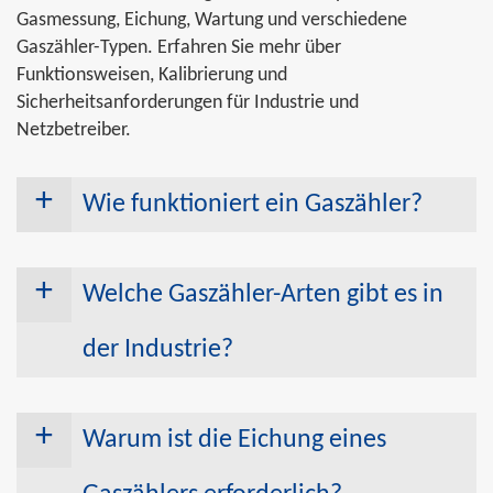
Gasmessung, Eichung, Wartung und verschiedene
Gaszähler-Typen. Erfahren Sie mehr über
Funktionsweisen, Kalibrierung und
Sicherheitsanforderungen für Industrie und
Netzbetreiber.
Wie funktioniert ein Gaszähler?
Gaszähler messen den Volumenstrom
von Gasen präzise und zuverlässig. Je
Welche Gaszähler-Arten gibt es in
nach Anwendung kommen verschiedene
Messverfahren zum Einsatz. Ein
der Industrie?
mechanischer Gaszähler Aufbau nutzt
bewegliche Teile wie Drehkolben oder
Gaszähler sind besonders wichtig für die
Turbinenräder, die durch den Gasstrom
genaue Messung in der Industrie. Je nach
Warum ist die Eichung eines
angetrieben werden. Ihre Drehungen
Einsatz gibt es unterschiedliche
werden gezählt und in das gemessene
Technologien. Ein mechanischer