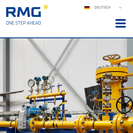
DEUTSCH
ENGLISH
ESPAÑOL
POLSKI
FRANÇAIS
ITALIANO
中文
PORTUGUÊS