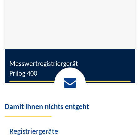
Messwertregistriergerät
Prilog 400
Datenspeicher mit flexibler Archivstruktur bietet das
folgende an:
Damit Ihnen nichts entgeht
MessEG-zugelassenes Messwertregistriergerät (HBA)
Einsatz im Ex-Bereich möglich
Batterie-Laufzeit bis zu 15 Jahre
Registriergeräte
LCD-Display mit Hintergrundbeleuchtung und