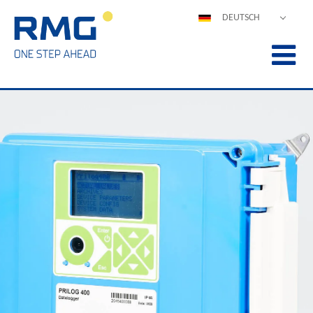
DEUTSCH
ENGLISH
ESPAÑOL
POLSKI
FRANÇAIS
ITALIANO
中文
PORTUGUÊS