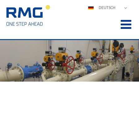
DEUTSCH
ENGLISH
ESPAÑOL
POLSKI
FRANÇAIS
ITALIANO
中文
PORTUGUÊS