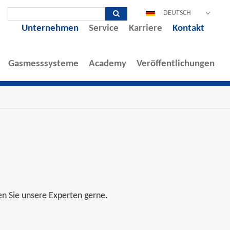
DEUTSCH
Unternehmen
Service
Karriere
Kontakt
ENGLISH
ESPAÑOL
Gasmesssysteme
Academy
Veröffentlichungen
POLSKI
FRANÇAIS
ITALIANO
中文
PORTUGUÊS
n Sie unsere Experten gerne.