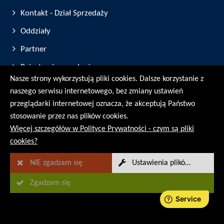
Kontakt - Dział Sprzedaży
Oddziały
Partner
Rejestracja urządzeń
Nasze strony wykorzystują pliki cookies. Dalsze korzystanie z
Targi i Wystawy
naszego serwisu internetowego, bez zmiany ustawień
przeglądarki internetowej oznacza, że akceptują Państwo
© RMG Messtechnik GmbH - 2026
stosowanie przez nas plików cookies.
Więcej szczegółów w Polityce Prywatności - czym są pliki
cookies?
NIE zgadzam się
Ustawienia plików Cookies
Zgadzam się
Sitemap
Informacja prawna
Ochrona danych osobowych