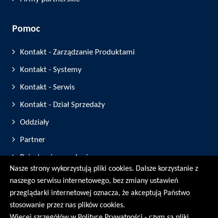
Pomoc
Kontakt - Zarządzanie Produktami
Kontakt - Systemy
Kontakt - Serwis
Kontakt - Dział Sprzedaży
Oddziały
Partner
Rejestracja urządzeń
Nasze strony wykorzystują pliki cookies. Dalsze korzystanie z
Targi i Wystawy
naszego serwisu internetowego, bez zmiany ustawień
przeglądarki internetowej oznacza, że akceptują Państwo
© RMG Messtechnik GmbH - 2026
stosowanie przez nas plików cookies.
Więcej szczegółów w Polityce Prywatności - czym są pliki