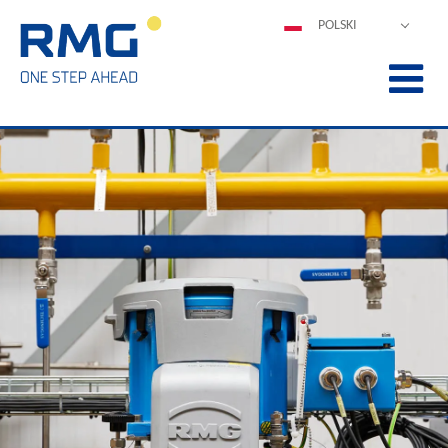
POLSKI
DEUTSCH
ENGLISH
ESPAÑOL
FRANÇAIS
ITALIANO
中文
PORTUGUÊS