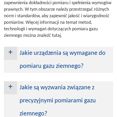
zapewnienia dokładności pomiaru i spełnienia wymogów
prawnych. W tym obszarze należy przestrzegać różnych
norm i standardów, aby zapewnić jakość i wiarygodność
pomiarów. Więcej informacji na temat metod,
technologii i wymagań dotyczących pomiaru gazu
ziemnego można znaleźć tutaj.
Jakie urządzenia są wymagane do
pomiaru gazu ziemnego?
Precyzyjne pomiary gazu ziemnego
wymagają ukierunkowanego
Jakie są wyzwania związane z
wykorzystania różnych urządzeń
pomiarowych - dostosowanych do
precyzyjnymi pomiarami gazu
danego zastosowania. Gazomierze są
zwykle używane do pomiaru objętości,
ziemnego?
podczas gdy urządzenia do pomiaru