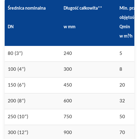
Średnica nominalna
Długość całkowita**
Min. prze
objętości
DN
w mm
Qmin
w m³/h
80 (3“)
240
5
100 (4“)
300
8
150 (6“)
450
20
200 (8“)
600
32
250 (10“)
750
50
300 (12“)
900
70