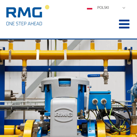
POLSKI
DEUTSCH
ENGLISH
ESPAÑOL
FRANÇAIS
ITALIANO
中文
PORTUGUÊS