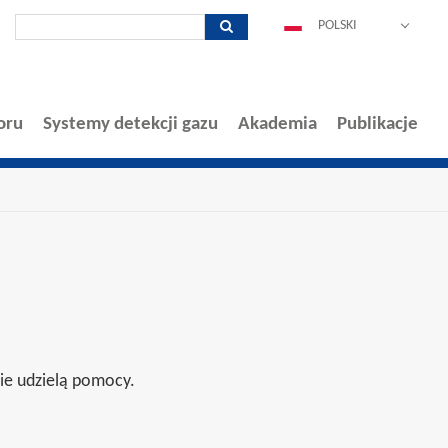
POLSKI
DEUTSCH
ENGLISH
ESPAÑOL
oru
Systemy detekcji gazu
Akademia
Publikacje
FRANÇAIS
ITALIANO
中文
PORTUGUÊS
nie udzielą pomocy.