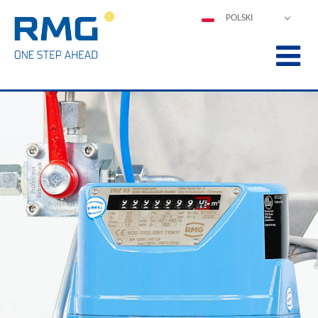
POLSKI
DEUTSCH
ENGLISH
ESPAÑOL
FRANÇAIS
ITALIANO
中文
PORTUGUÊS