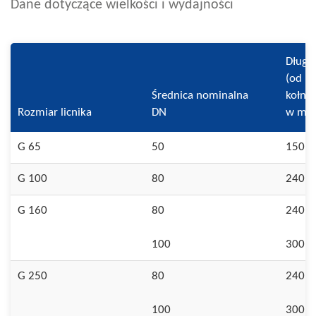
Dane dotyczące wielkości i wydajności
Długo
(od ko
Średnica nominalna
kołnie
Rozmiar licnika
DN
w m
G 65
50
150
G 100
80
240
G 160
80
240
100
300
G 250
80
240
100
300