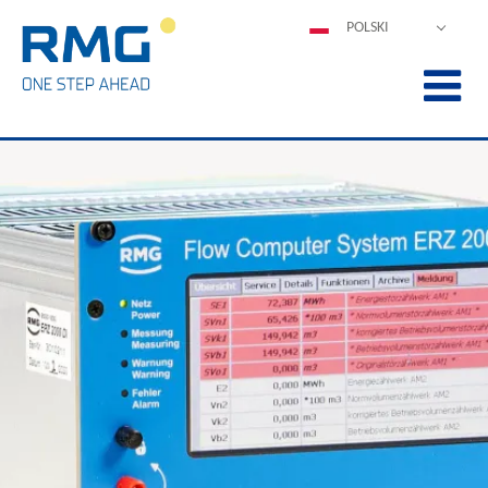
POLSKI
DEUTSCH
ENGLISH
ESPAÑOL
FRANÇAIS
ITALIANO
中文
PORTUGUÊS