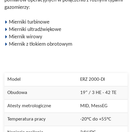
pomiarów operacyjnych w połączeniu z różnymi typami
gazomierzy:
Mierniki turbinowe
Mierniki ultradźwiękowe
Miernik wirowy
Miernik z tłokiem obrotowym
Model
ERZ 2000-DI
Obudowa
19“ / 3 HE - 42 TE
Atesty metrologiczne
MID, MessEG
Temperatura pracy
-20°C do +55°C