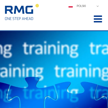
POLSKI
DEUTSCH
ENGLISH
ESPAÑOL
FRANÇAIS
ITALIANO
中文
PORTUGUÊS