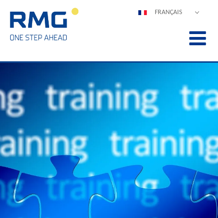
FRANÇAIS
DEUTSCH
ENGLISH
ESPAÑOL
POLSKI
ITALIANO
中文
PORTUGUÊS