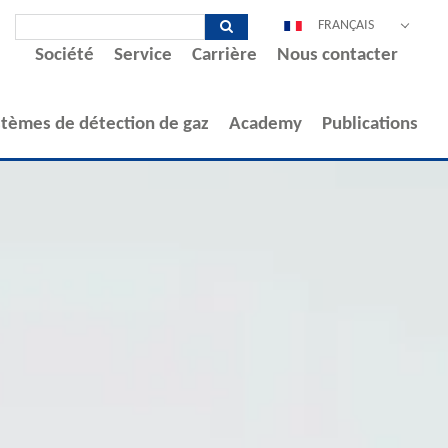
FRANÇAIS
Société
Service
Carrière
Nous contacter
DEUTSCH
ENGLISH
ESPAÑOL
stèmes de détection de gaz
Academy
Publications
POLSKI
ITALIANO
中文
PORTUGUÊS