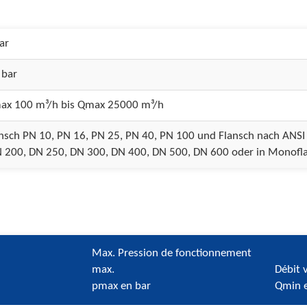
ar
 bar
ax 100 m³/h bis Qmax 25000 m³/h
nsch PN 10, PN 16, PN 25, PN 40, PN 100 und Flansch nach ANSI
 200, DN 250, DN 300, DN 400, DN 500, DN 600 oder in Monofl
Max. Pression de fonctionnement
max.
Débit 
pmax en bar
Qmin 