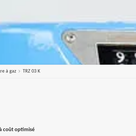
re à gaz
TRZ 03 K
 à coût optimisé