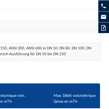
 150, ANSI 300, ANSI 600 in DN 50, DN 80, DN 100, DN
ansch-Ausführung für DN 50 bis DN 250
volumique min.
Max. Débit volumétrique
en m³/h
Qmax en m³/h