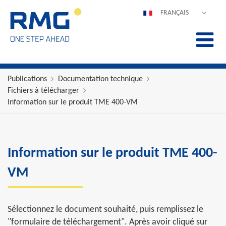
FRANÇAIS
DEUTSCH
ENGLISH
ESPAÑOL
POLSKI
Publications
Documentation technique
Fichiers à télécharger
ITALIANO
Information sur le produit TME 400-VM
中文
PORTUGUÊS
Information sur le produit TME 400-
VM
Sélectionnez le document souhaité, puis remplissez le
"formulaire de téléchargement". Après avoir cliqué sur