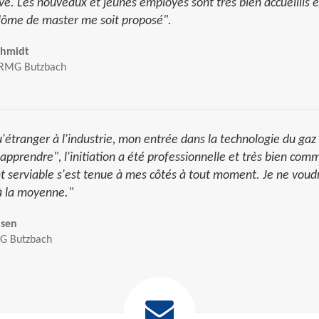
evé. Les nouveaux et jeunes employés sont très bien accueillis 
lôme de master me soit proposé".
chmidt
 RMG Butzbach
'étranger à l'industrie, mon entrée dans la technologie du gaz a 
'apprendre", l'initiation a été professionnelle et très bien c
 serviable s'est tenue à mes côtés à tout moment. Je ne voud
à la moyenne."
lsen
MG Butzbach