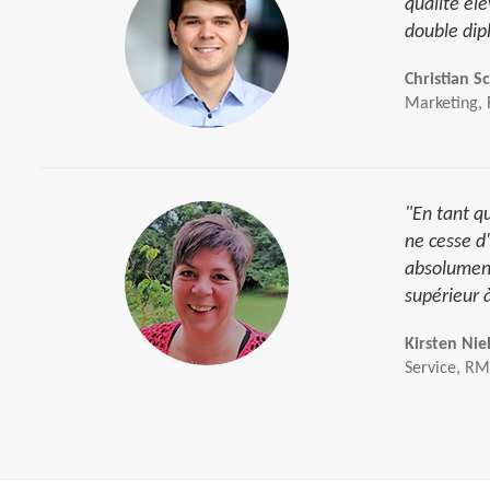
qualité él
double dip
Christian S
Marketing,
"En tant qu
ne cesse d
absolument
supérieur 
Kirsten Nie
Service, R