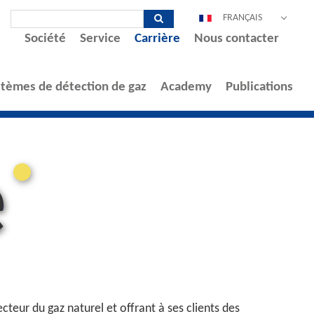
FRANÇAIS
Société
Service
Carrière
Nous contacter
DEUTSCH
ENGLISH
ESPAÑOL
stèmes de détection de gaz
Academy
Publications
POLSKI
ITALIANO
中文
e
PORTUGUÊS
eur du gaz naturel et offrant à ses clients des