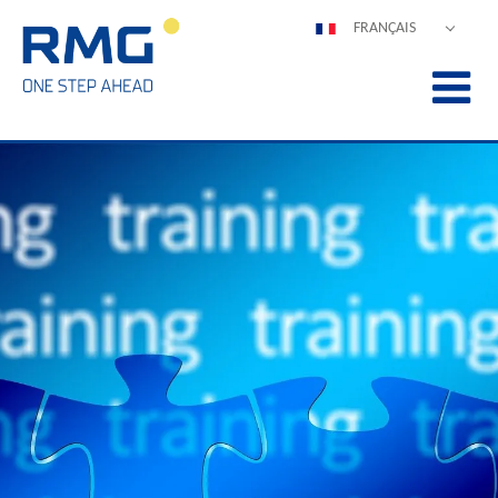
FRANÇAIS
DEUTSCH
ENGLISH
ESPAÑOL
POLSKI
ITALIANO
中文
PORTUGUÊS