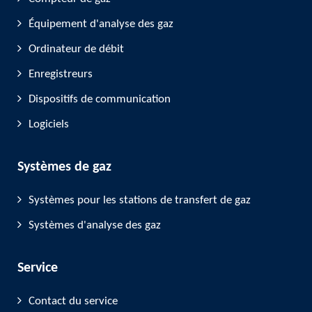
gare et du centre-ville
Équipement d'analyse des gaz
Gästehaus Wilhelmshöhe
à Butzbach
- familial, à env. 5 minutes du site
Ordinateur de débit
RMG
Enregistreurs
La réservation de l'hôtel
se fait par vos
Dispositifs de communication
propres moyens
. Nous nous ferons un
Logiciels
plaisir de vous aider dans votre choix ou
de vous faire d'autres
recommandations.
Systèmes de gaz
Systèmes pour les stations de transfert de gaz
Systèmes d'analyse des gaz
Service
Contact du service