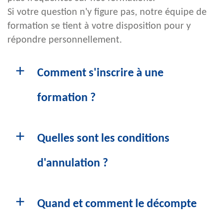
Si votre question n'y figure pas, notre équipe de
formation se tient à votre disposition pour y
répondre personnellement.
Comment s'inscrire à une
formation ?
L'inscription se fait simplement via notre
formulaire en ligne des différentes
Quelles sont les conditions
formations.
d'annulation ?
Annulation sans frais :
jusqu'à
8
semaines
avant la date ou en
Quand et comment le décompte
désignant un
remplaçant
.
50 % de frais d'annulation
: en cas