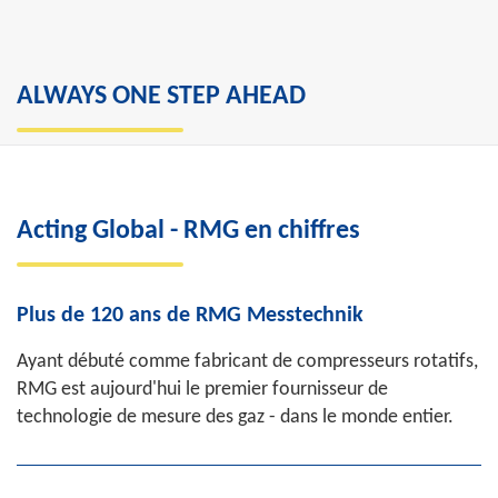
ALWAYS ONE STEP AHEAD
"RMG Messtechnik est un partenaire fiable de
l'industrie du gaz depuis des décennies. Cela
Acting Global - RMG en chiffres
est également dû à l'agilité avec laquelle nous
fournissons des solutions innovantes et sur
Plus de 120 ans de RMG Messtechnik
mesure".
Ayant débuté comme fabricant de compresseurs rotatifs,
Thorsten Dietz
, CEO, RMG Messtechnik
RMG est aujourd'hui le premier fournisseur de
technologie de mesure des gaz - dans le monde entier.