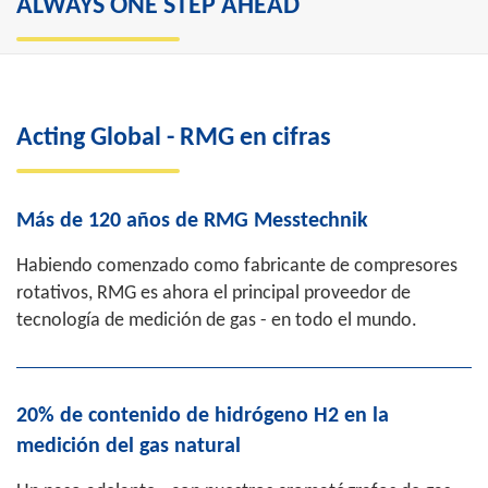
ALWAYS ONE STEP AHEAD
"RMG Messtechnik ha sido un socio fiable de
la industria del gas durante décadas. Esto
Acting Global - RMG en cifras
también se debe a la agilidad con la que
ofrecemos soluciones innovadoras a medida".
Más de 120 años de RMG Messtechnik
Thorsten Dietz
, CEO, RMG Messtechnik
Habiendo comenzado como fabricante de compresores
rotativos, RMG es ahora el principal proveedor de
tecnología de medición de gas - en todo el mundo.
20% de contenido de hidrógeno H2 en la
medición del gas natural