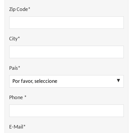
Zip Code*
City*
País*
Phone *
E-Mail*