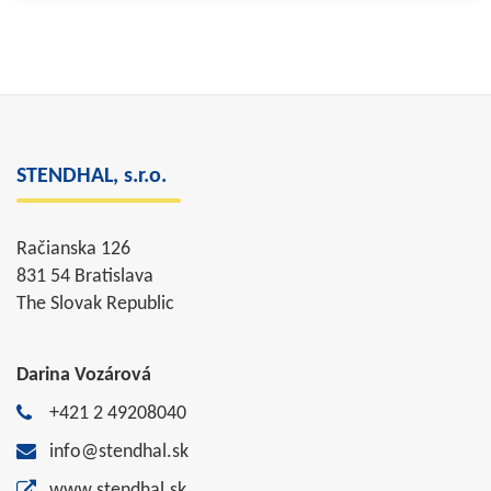
STENDHAL, s.r.o.
Račianska 126
831 54 Bratislava
The Slovak Republic
Darina Vozárová
+421 2 49208040
info@stendhal.sk
www.stendhal.sk