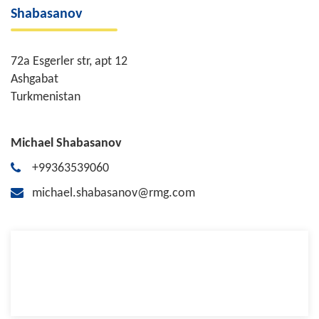
Shabasanov
72a Esgerler str, apt 12
Ashgabat
Turkmenistan
Michael Shabasanov
+99363539060
michael.shabasanov@rmg.com