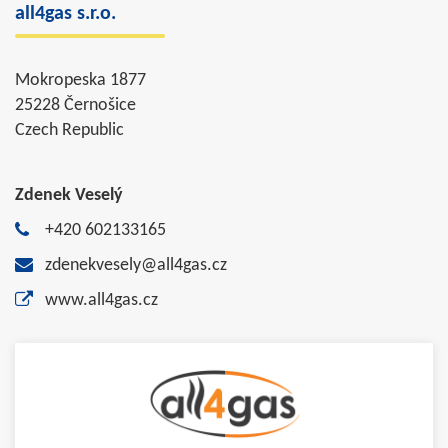
all4gas s.r.o.
Mokropeska 1877
25228 Černošice
Czech Republic
Zdenek Veselý
+420 602133165
zdenekvesely@all4gas.cz
www.all4gas.cz