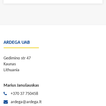
ARDEGA UAB
Gedimino str 47
Kaunas
Lithuania
Marius Janušauskas
+370 37 750458
ardega@ardega.lt