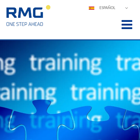
ESPAÑOL
DEUTSCH
ENGLISH
POLSKI
FRANÇAIS
ITALIANO
中文
PORTUGUÊS