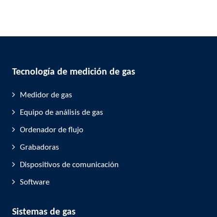
Recomendamos los siguientes hoteles
en los alrededores para los participantes
que viajen desde fuera de la ciudad:
Landhaus Klosterwald
en Lich - lugar
tranquilo, a unos 10-15 minutos en
coche
Tecnología de medición de gas
Hotel Hessischer Hof
en
Butzbach -
céntrico, a poca distancia de la
Medidor de gas
estación de tren y del centro de la
Equipo de análisis de gas
ciudad
Gästehaus Wilhelmshöhe
en
Ordenador de flujo
Butzbach - familiar, a unos 5 minutos
Grabadoras
de la RMG
Dispositivos de comunicación
Usted
es responsable de hacer sus
Software
propias
reservas de hotel. Estaremos
encantados de ayudarle con la selección
o con otras recomendaciones.
Sistemas de gas