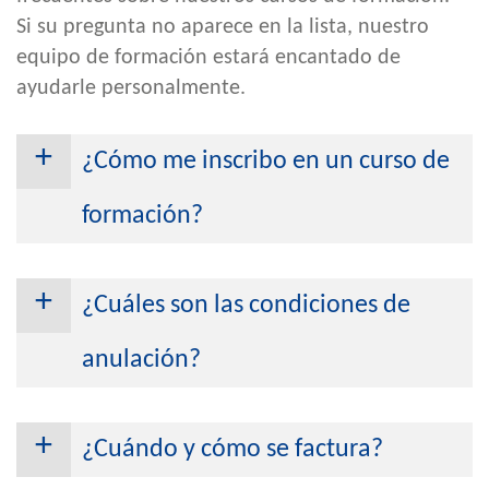
Si su pregunta no aparece en la lista, nuestro
equipo de formación estará encantado de
ayudarle personalmente.
¿Cómo me inscribo en un curso de
formación?
Sólo tiene que inscribirse a través de
nuestro formulario en línea para los
¿Cuáles son las condiciones de
cursos de formación individuales.
anulación?
Cancelación gratuita:
hasta
8
semanas antes de la fecha o
¿Cuándo y cómo se factura?
nombrando a un
participante
sustituto