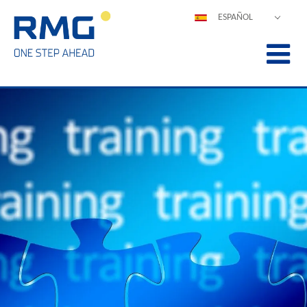
ESPAÑOL
DEUTSCH
ENGLISH
POLSKI
FRANÇAIS
ITALIANO
中文
PORTUGUÊS