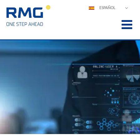
ESPAÑOL
DEUTSCH
ENGLISH
POLSKI
FRANÇAIS
ITALIANO
中文
PORTUGUÊS