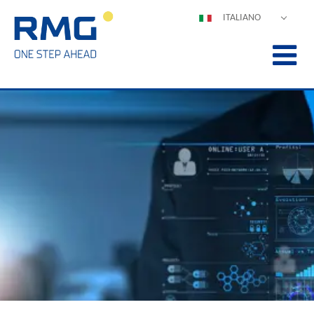
ITALIANO
DEUTSCH
ENGLISH
ESPAÑOL
POLSKI
FRANÇAIS
中文
PORTUGUÊS