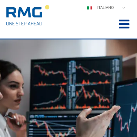
ITALIANO
DEUTSCH
ENGLISH
ESPAÑOL
POLSKI
FRANÇAIS
中文
PORTUGUÊS