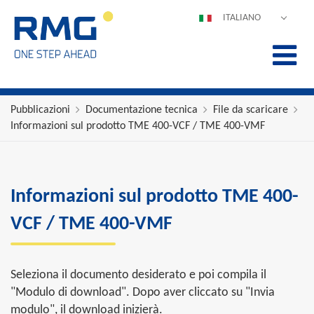
ITALIANO
DEUTSCH
ENGLISH
ESPAÑOL
POLSKI
Pubblicazioni
Documentazione tecnica
File da scaricare
Informazioni sul prodotto TME 400-VCF / TME 400-VMF
FRANÇAIS
中文
PORTUGUÊS
Informazioni sul prodotto TME 400-
VCF / TME 400-VMF
Seleziona il documento desiderato e poi compila il
"Modulo di download". Dopo aver cliccato su "Invia
modulo", il download inizierà.