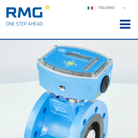
ITALIANO
DEUTSCH
ENGLISH
ESPAÑOL
POLSKI
FRANÇAIS
中文
PORTUGUÊS