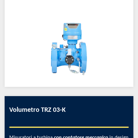
Volumetro TRZ 03-K
Misuratori a turbina
con contatore meccanico
in design