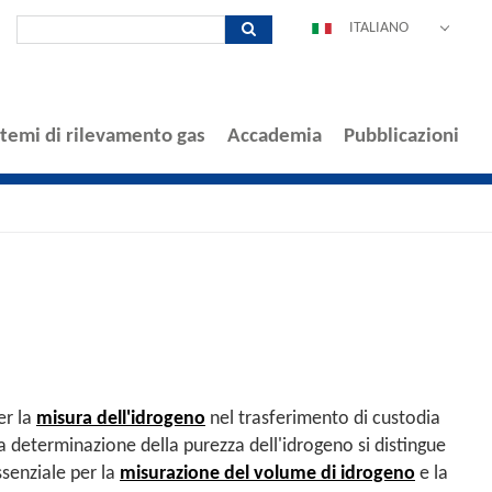
ITALIANO
DEUTSCH
ENGLISH
ESPAÑOL
stemi di rilevamento gas
Accademia
Pubblicazioni
POLSKI
FRANÇAIS
中文
PORTUGUÊS
er la
misura dell'idrogeno
nel trasferimento di custodia
a determinazione della purezza dell'idrogeno si distingue
ssenziale per la
misurazione del volume di idrogeno
e la