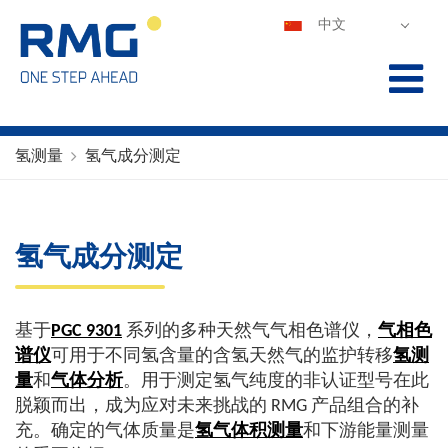
中文
DEUTSCH
ENGLISH
ESPAÑOL
POLSKI
氢测量
氢气成分测定
FRANÇAIS
ITALIANO
PORTUGUÊS
氢气成分测定
基于
PGC 9301
系列的多种天然气气相色谱仪，
气相色
谱仪
可用于不同氢含量的含氢天然气的监护转移
氢测
量
和
气体分析
。用于测定氢气纯度的非认证型号在此
脱颖而出，成为应对未来挑战的 RMG 产品组合的补
充。确定的气体质量是
氢气体积测量
和下游能量测量