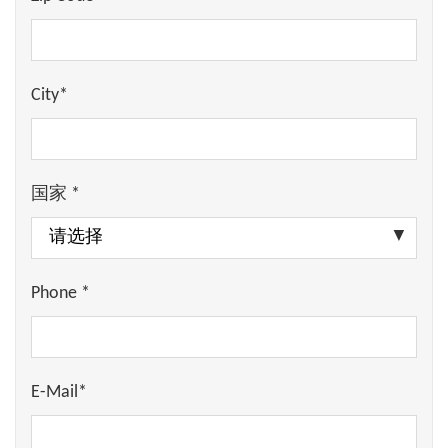
City*
国家 *
Phone *
E-Mail*