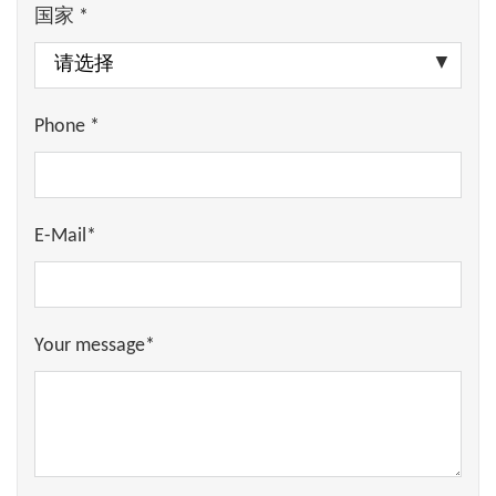
量和分析设备
成为最先进的。
国家 *
备。
借助我们的气体检测技术，在提高环
境安全性和效率方面，您总能得到很
好的建议。
Phone *
E-Mail*
Your message*