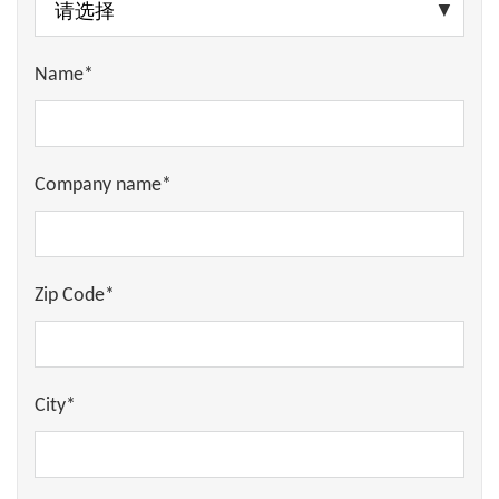
供日常使用的简单燃气表，而且
专用
检测
生产设施中的
气体泄漏
。
气体探测器
用于专业应用。从移动使
用的紧凑型气体测量设备到连续监测
Name*
气体测量在环保技术中也很重要。在
的固定式解决方案，我们的测量设备
这里，气体测量技术用于监测
排放
涵盖了一切。
物
，确保
符合法律限制
。
气体分析仪
可用于测量
污染物水平
，从而监测对
我们的气体测量技术非常重要
安全高
Company name*
减少环境污染
的贡献。
效
在许多行业中，精确的气体测量技
术对于
最小化风险
和
优化流程
.我们的
作为经验丰富的
制造商
，我们可为各
气体测量设备为您提供必要的准确性
种应用提供
合适的气体分析仪
。我们
和可靠性。作为一家经验丰富的制造
Zip Code*
的解决方案可靠且易于使用。即使在
商，每台气体测量设备都符合最高标
苛刻的环境中，气体测量设备也能
精
准并为您提供最佳性能对我们来说非
确
一致地
进行测量
。
常重要。
City*
有了我们的气体测量技术，您就可以
感谢我们的
多年经验
作为气体测量技
确保始终对环境中的
气体浓度
了如指
术的供应商，我们了解对现代气体测
掌。如果您正在寻找可靠的气体测量
量设备的需求。您可以信赖我们的
测
解决方案，我们将为您提供合适的设