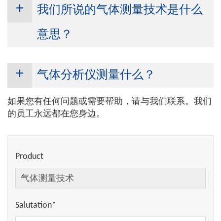
我们所说的气体测量技术是什么
意思？
作为一个
的制造商和供应商
高品质
气
体测量技术
，我们为您提供各种领域
气体分析仪测量什么？
气体测量的可靠解决方案。我们的气
体测量技术涉及气体测量技术，包括
气体测量技术用于测量
各种气体
。气
如果您有任何问题或需要帮助，请与我们联系。我们
各种气体测量设备。使用我们的设
体测量设备应用于许多领域。使用气
的员工永远都在您身边。
备，您可以
精确测量
、监测和控制各
体测量设备可以精确记录和监测
气体
种
气体
.使用我们的气体测量设备，您
的浓度
。
可以确保
空气质量
,
监视器
工业过程或
将其用于
环境保护
.
例如，气体分析仪可用于测量
氧气、
Product
二氧化碳、一氧化碳、甲烷
和许多
其
我们的气体探测器是
易于使用
和
极其
他气体
。这种气体测量技术尤其适用
准确
.作为供应商，我们知道这对
气体
于高浓度气体或需要监测特定限值的
测量装置
即使在苛刻的条件下也能可
气体。我们的气体检测仪有助于监测
Salutation*
靠地工作。这就是为什么我们不仅提
空气质量，并在早期识别危险，例如