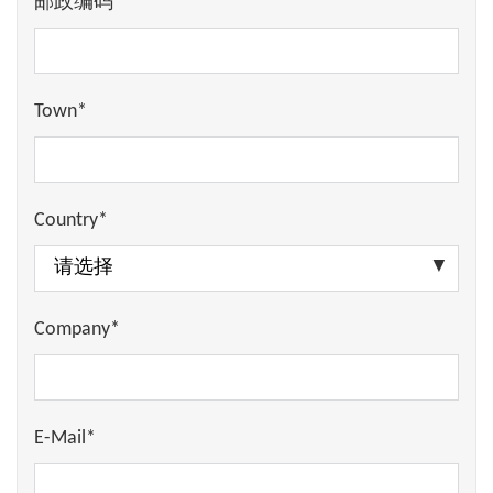
邮政编码*
Town*
Country*
Company*
E-Mail*