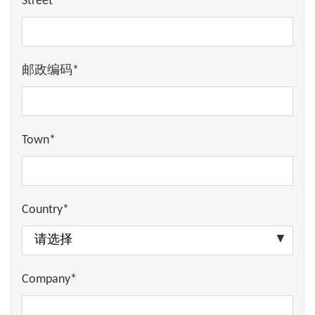
Street*
邮政编码*
Town*
Country*
Company*