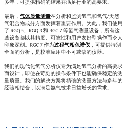
多年，可提供精确的结果并满足行业的高要求。
最后，
气体质量测量
在分析和监测氢气和氢气/天然
气混合物成分方面发挥着重要作用。为此，我们使用
了 RGQ 5、RGQ 3 和 RGC 7 等氢气测量设备，所有这
些设备都以其精度、可靠性和用户友好型操作而令人
印象深刻。RGC 7 作为
过程气相色谱仪
，可提供特别
全面的分析，是校准应用中不可或缺的仪器。
我们的现代化氢气分析仪专为满足氢气分析的高要求
而设计，即使在苛刻的操作条件下也能确保稳定的测
量质量。我们的解决方案将精确的测量方法与多年的
经验相结合，以满足氢气技术日益增长的需求。