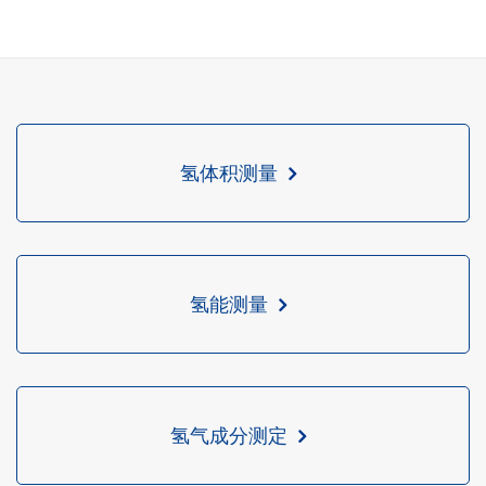
氢体积测量
氢能测量
氢气成分测定