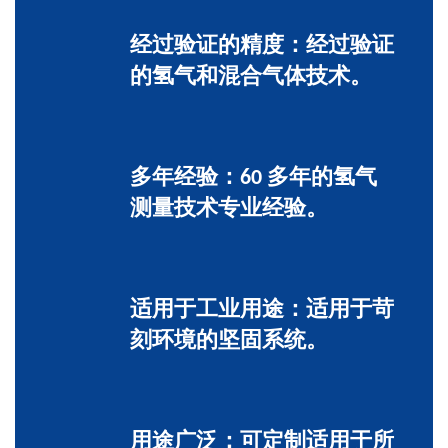
经过验证的精度：经过验证
的氢气和混合气体技术。
多年经验：60 多年的氢气
测量技术专业经验。
适用于工业用途：适用于苛
刻环境的坚固系统。
用途广泛：可定制适用于所