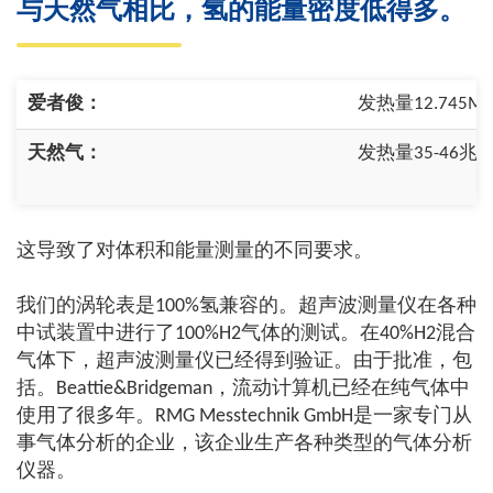
与天然气相比，氢的能量密度低得多。
爱者俊：
发热量12.745MJ
天然气：
发热量35-46兆
这导致了对体积和能量测量的不同要求。
我们的涡轮表是100%氢兼容的。超声波测量仪在各种
中试装置中进行了100%H2气体的测试。在40%H2混合
气体下，超声波测量仪已经得到验证。由于批准，包
括。Beattie&Bridgeman，流动计算机已经在纯气体中
使用了很多年。RMG Messtechnik GmbH是一家专门从
事气体分析的企业，该企业生产各种类型的气体分析
仪器。