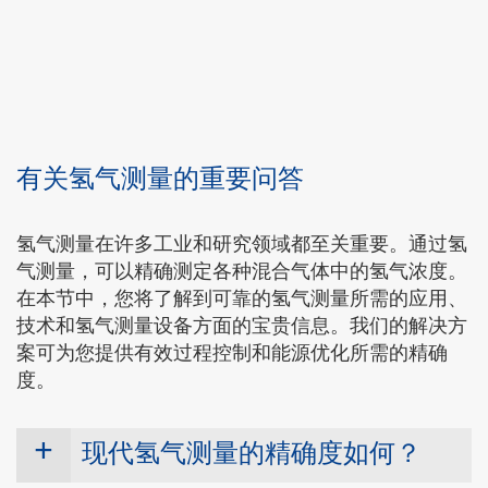
有关氢气测量的重要问答
氢气测量在许多工业和研究领域都至关重要。通过氢
气测量，可以精确测定各种混合气体中的氢气浓度。
在本节中，您将了解到可靠的氢气测量所需的应用、
技术和氢气测量设备方面的宝贵信息。我们的解决方
案可为您提供有效过程控制和能源优化所需的精确
度。
现代氢气测量的精确度如何？