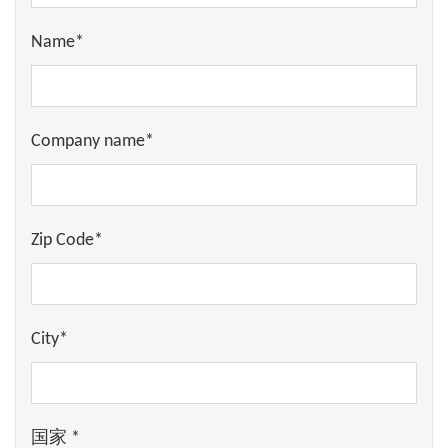
Name*
Company name*
Zip Code*
City*
国家 *