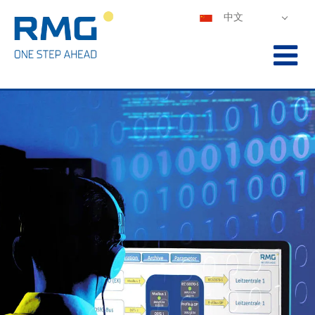
中文
DEUTSCH
ENGLISH
ESPAÑOL
POLSKI
FRANÇAIS
ITALIANO
PORTUGUÊS