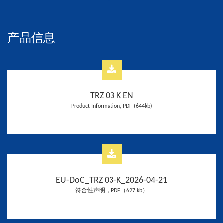
产品信息
TRZ 03 K EN
Product Information, PDF (644kb)
EU-DoC_TRZ 03-K_2026-04-21
符合性声明，PDF（627 kb）