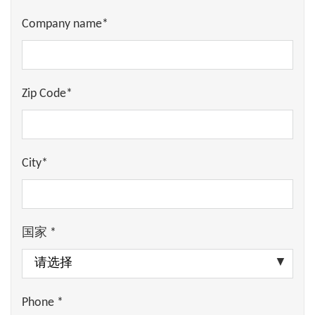
Company name*
Zip Code*
City*
国家 *
Phone *