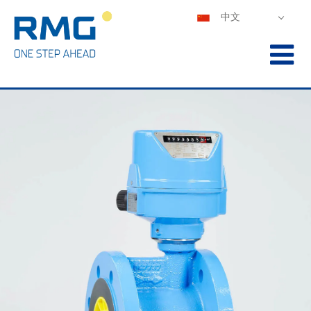
中文
DEUTSCH
ENGLISH
ESPAÑOL
POLSKI
FRANÇAIS
ITALIANO
PORTUGUÊS