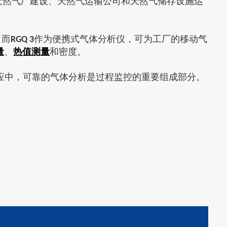
天然气厂建设、天然气运输公司和天然气储存设施运
，而
RGQ 3
作为便携式气体分析仪，可为工厂的移动气
量
、
热值测量
和密度。
供应中，可靠的气体分析是过程监控的重要组成部分。