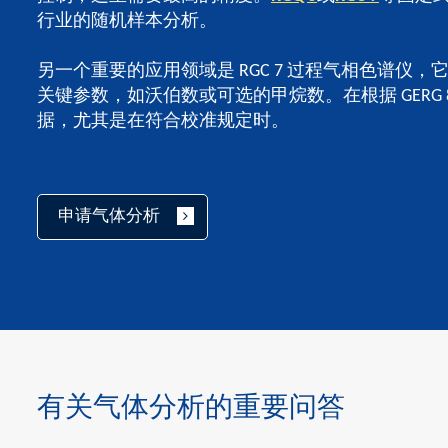
行业的随机样本分析。
另一个重要的应用领域是 RGC 7 过程气相色谱仪
关键参数，如沃伯数或可选的甲烷数。在根据 GERG 8
据，尤其是在符合校准规定时。
申请气体分析
有关气体分析的重要问答