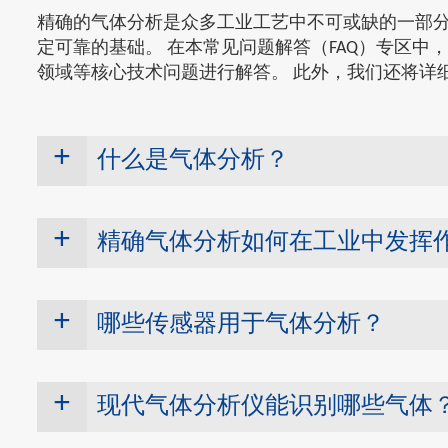
精确的气体分析是众多工业工艺中不可或缺的一部
定可靠的基础。 在本常见问题解答（FAQ）专区
领域等核心技术问题进行解答。 此外，我们还将详
什么是气体分析？
气体分析是指
对气体混合物成分的
精确检测
开发了基于气相色谱法或相关测量方法的测
精确气体分析如何在工业中发挥
的测定。我们的解决方案广泛应用于天然气
气体分析行业中的
精准
气体分析
旨在确定气
与简单的单组分气体传感器相比，
气体分析
法
。 在此过程中，除其他参数外，还会测
哪些传感器用于气体分析？
数据基础进行。 我们的系统支持实时连续
数测定的要求。 借助高性能的气体分析系
所测得的数值用于计算和监测相关气体参数
气体分析中采用了多种测量原理和传感器。R
可靠地监控和控制工艺过程。
RMG气体质
气体混合物、待测气体组分以及相应测量任
现代气体分析仪能识别哪些气体
体分析设备，RMG将为您提供合适的解决方
例如
，红外测量适用于测定
具有红外活性的
现代
气体分析能测定
哪些气体，
取决于
所采