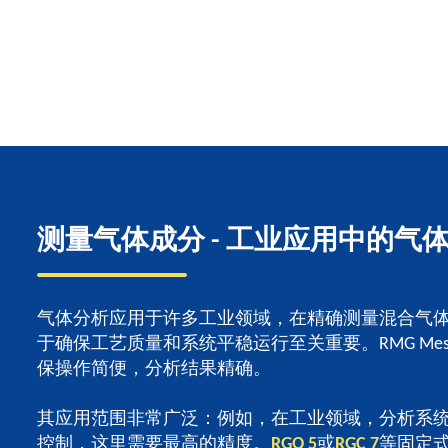
测量气体成分 - 工业应用中的气
气体分析应用于许多工业领域，在精确测量混合气
于确保工艺质量和系统平稳运行至关重要。RMG Messtec
保操作简便，分析结果精确。
其应用范围非常广泛：例如，在工业领域，分析系
控制，这里需要最高的精度。
RGQ 5
或
RGC 7
等固定式