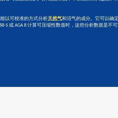
，它能以可校准的方式分析
天然气
和沼气的成分。它可以确
8-S 或 AGA 8 计算可压缩性数值时，这些分析数据是不