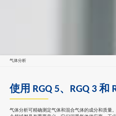
气体分析
使用 RGQ 5、RGQ 3
气体分析可精确测定气体和混合气体的成分和质量。RMG M