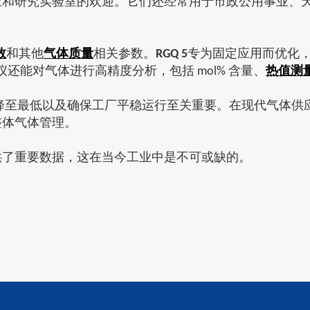
业和研究实验室的欢迎。它们还经常用于市政公用事业、
数
和其他
气体质量
相关参数。
RGQ 5
专为固定应用而优化
还能对气体进行高精度分析，包括 mol% 含量、
热值测
险降至最低以及确保工厂平稳运行至关重要。在现代气体
整体气体管理。
供了重要数据，这在当今工业中是不可或缺的。