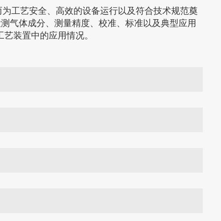
而为工艺安全、高效的设备运行以及符合技术规范奠
检测气体成分、测量精度、校准、标准以及典型应用
工艺装置中的应用情况。
、
沃贝指数
或
气体密度
等参数。 为此，我们
变化的情况下，也能对
气体质量
进行可重复
任务，采用
工艺气体色谱仪或
相关测量方
计费、质量认证和工艺控制均可基于可靠的
ISO 6976
等相关法规对气体成分及燃烧气体参
算以及气体性质监测的精确测量值。
使运营商能够及早发现气体性质的波动，并
以及
测定动态粘度的
方法。 具体选择取决于
装
而设计
。如果您想购买一台坚固耐用的气
合物性质的额外信息。 在
相关测量方法中
，
系统可检测甲烷、二氧化碳、氮气、氧气、氢气