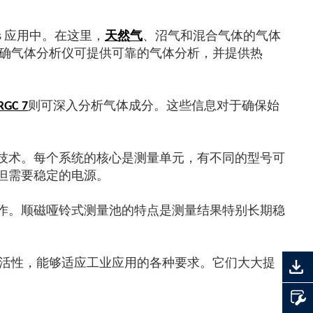
as 应用中。在这里，
天然气
、沼气和混合气体的气体
bH 的精确气体分析仪可提供可靠的气体分析，并提供热
RGC 7
则可深入分析气体成分。这些信息对于确保始
技术。每个系统的核心是测量单元，有不同的型号可
但需要稳定的电源。
作。顺磁哑铃式测量池的特点是测量结果特别长期稳
活性，能够适应工业应用的各种要求。它们大大提