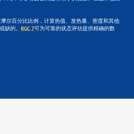
定摩尔百分比比例，计算热值、发热量、密度和其他
可或缺的。
RGC 7
可为可靠的状态评估提供精确的数