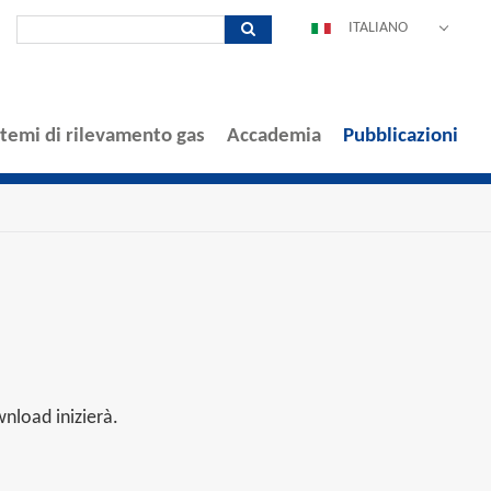
ITALIANO
DEUTSCH
ENGLISH
ESPAÑOL
stemi di rilevamento gas
Accademia
Pubblicazioni
POLSKI
FRANÇAIS
中文
PORTUGUÊS
nload inizierà.