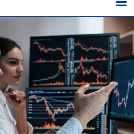
ENGLISH
ESPAÑOL
POLSKI
FRANÇAIS
ITALIANO
中文