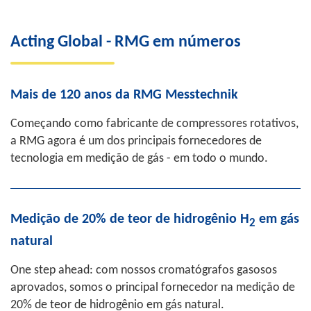
“A RMG Messtechnik tem sido uma parceira
confiável da indústria de gás há décadas. Isso
Acting Global - RMG em números
também se deve à agilidade com que
entregamos soluções personalizadas e
Mais de 120 anos da RMG Messtechnik
inovadoras”.
Começando como fabricante de compressores rotativos,
Thorsten Dietz
, CEO, RMG Messtechnik
a RMG agora é um dos principais fornecedores de
tecnologia em medição de gás - em todo o mundo.
Medição de 20% de teor de hidrogênio H
em gás
2
natural
One step ahead: com nossos cromatógrafos gasosos
aprovados, somos o principal fornecedor na medição de
20% de teor de hidrogênio em gás natural.