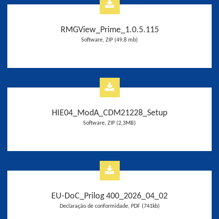
RMGView_Prime_1.0.5.115
Software, ZIP (49,8 mb)
HIE04_ModA_CDM21228_Setup
Software, ZIP (2,3MB)
EU-DoC_Prilog 400_2026_04_02
Declaração de conformidade, PDF (741kb)