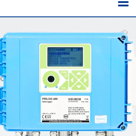
ENGLISH
ESPAÑOL
POLSKI
FRANÇAIS
ITALIANO
中文