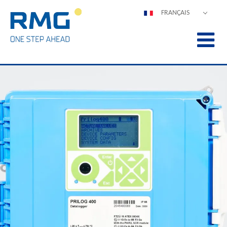
FRANÇAIS
DEUTSCH
ENGLISH
ESPAÑOL
POLSKI
ITALIANO
中文
PORTUGUÊS