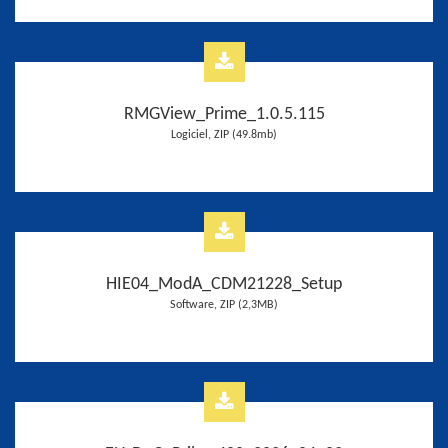
RMGView_Prime_1.0.5.115
Logiciel, ZIP (49.8mb)
HIE04_ModA_CDM21228_Setup
Software, ZIP (2,3MB)