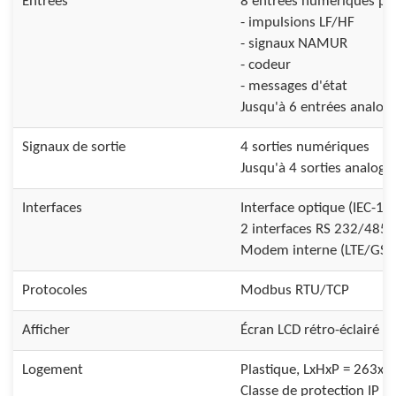
Entrées
8 entrées numériques po
- impulsions LF/HF
- signaux NAMUR
- codeur
- messages d'état
Jusqu'à 6 entrées analogi
Signaux de sortie
4 sorties numériques
Jusqu'à 4 sorties analogi
Interfaces
Interface optique (IEC-11
2 interfaces RS 232/485
Modem interne (LTE/GS
Protocoles
Modbus RTU/TCP
Afficher
Écran LCD rétro-éclairé
Logement
Plastique, LxHxP = 263
Classe de protection IP 6