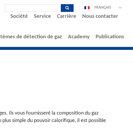
FRANÇAIS
Société
Service
Carrière
Nous contacter
DEUTSCH
ENGLISH
ESPAÑOL
stèmes de détection de gaz
Academy
Publications
POLSKI
ITALIANO
中文
PORTUGUÊS
s. Ils vous fournissent la composition du gaz
plus simple du pouvoir calorifique, il est possible