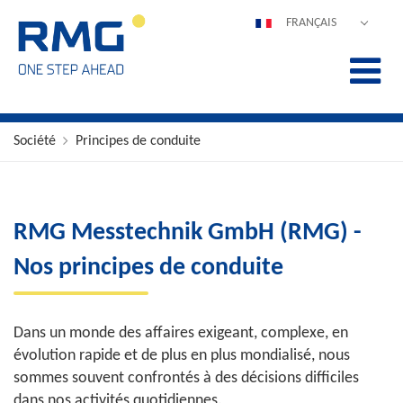
FRANÇAIS
DEUTSCH
ENGLISH
ESPAÑOL
POLSKI
Société
Principes de conduite
ITALIANO
中文
PORTUGUÊS
RMG Messtechnik GmbH (RMG) -
Nos principes de conduite
Dans un monde des affaires exigeant, complexe, en
évolution rapide et de plus en plus mondialisé, nous
sommes souvent confrontés à des décisions difficiles
dans nos activités quotidiennes.