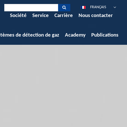
FRANÇAIS
Société
Service
Carrière
Nous contacter
DEUTSCH
ENGLISH
ESPAÑOL
stèmes de détection de gaz
Academy
Publications
POLSKI
ITALIANO
中文
PORTUGUÊS