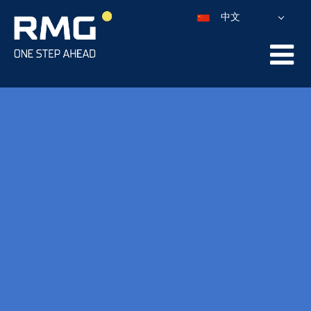
中文
DEUTSCH
ENGLISH
ESPAÑOL
POLSKI
FRANÇAIS
ITALIANO
PORTUGUÊS