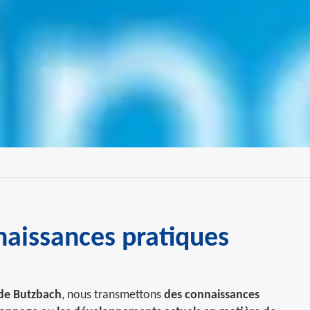
aissances pratiques
de Butzbach
, nous transmettons
des connaissances