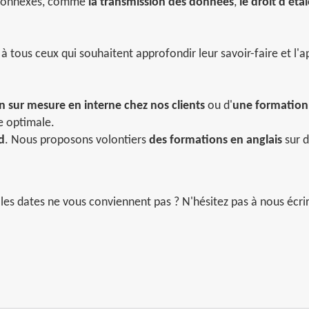
s connexes, comme
la transmission des données
,
le droit d'ét
à tous ceux qui souhaitent approfondir leur savoir-faire et l'a
 sur mesure en interne chez nos clients
ou d'
une formation 
e optimale.
d
. Nous proposons volontiers
des formations en anglais
sur 
les dates ne vous conviennent pas ? N'hésitez pas à nous écri