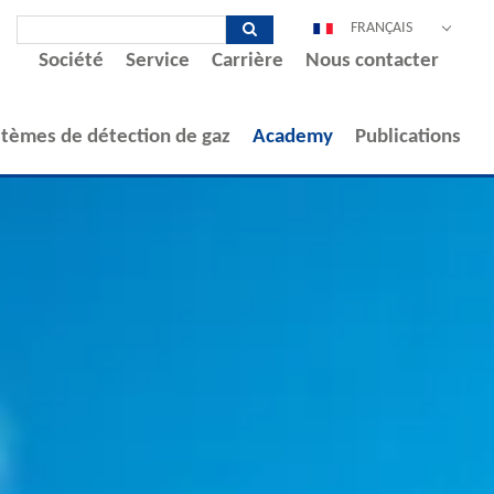
FRANÇAIS
Société
Service
Carrière
Nous contacter
DEUTSCH
ENGLISH
ESPAÑOL
stèmes de détection de gaz
Academy
Publications
POLSKI
ITALIANO
中文
PORTUGUÊS